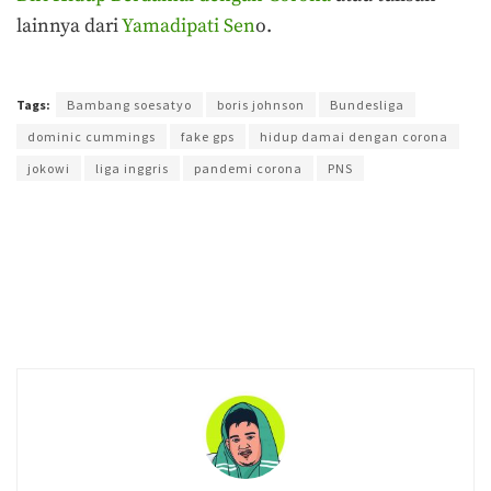
lainnya dari
Yamadipati Sen
o.
Terakhir diperbarui pada 25 Mei 2020 oleh
Yamadipati Seno
Tags:
Bambang soesatyo
boris johnson
Bundesliga
dominic cummings
fake gps
hidup damai dengan corona
jokowi
liga inggris
pandemi corona
PNS