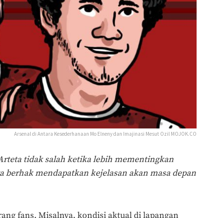
Arsenal di Antara Kesederhanaan Mo Elneny dan Imajinasi Mesut Ozil MOJOK.CO
Arteta tidak salah ketika lebih mementingkan
a berhak mendapatkan kejelasan akan masa depan
orang fans. Misalnya, kondisi aktual di lapangan