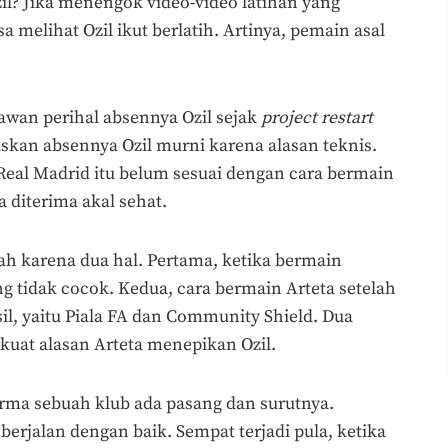
? Jika menengok video-video latihan yang
sa melihat Ozil ikut berlatih. Artinya, pemain asal
awan perihal absennya Ozil sejak
project restart
gaskan absennya Ozil murni karena alasan teknis.
eal Madrid itu belum sesuai dengan cara bermain
a diterima akal sehat.
tah karena dua hal. Pertama, ketika bermain
 tidak cocok. Kedua, cara bermain Arteta setelah
, yaitu Piala FA dan Community Shield. Dua
kuat alasan Arteta menepikan Ozil.
orma sebuah klub ada pasang dan surutnya.
 berjalan dengan baik. Sempat terjadi pula, ketika