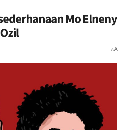
Kesederhanaan Mo Elneny
Ozil
A
A