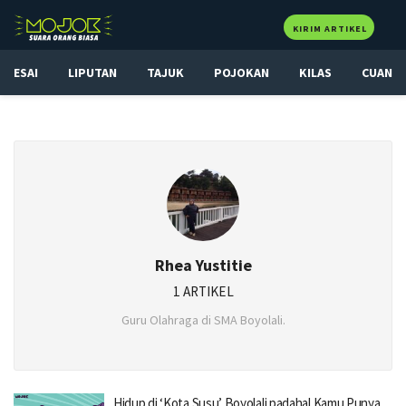
KIRIM ARTIKEL
ESAI
LIPUTAN
TAJUK
POJOKAN
KILAS
CUAN
Rhea Yustitie
1 ARTIKEL
Guru Olahraga di SMA Boyolali.
Hidup di ‘Kota Susu’ Boyolali padahal Kamu Punya