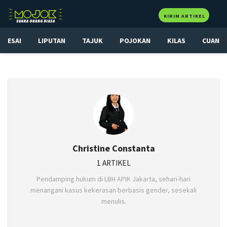
KIRIM ARTIKEL
ESAI
LIPUTAN
TAJUK
POJOKAN
KILAS
CUAN
Christine Constanta
1 ARTIKEL
Pendamping hukum di LBH APIK Jakarta, sehari-hari
menangani kasus kekerasan berbasis gender, sesekali
menulis.