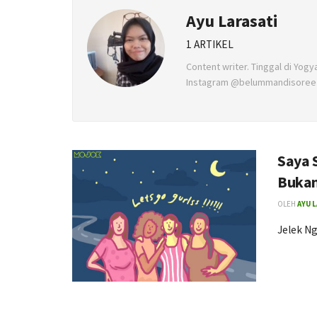
Ayu Larasati
1 ARTIKEL
Content writer. Tinggal di Yogy
Instagram @belummandisoree
Saya 
Bukan
OLEH
AYU 
Jelek N