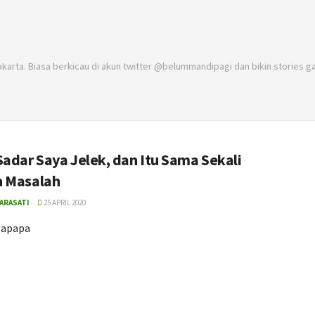
akarta. Biasa berkicau di akun twitter @belummandipagi dan bikin stories ga
Sadar Saya Jelek, dan Itu Sama Sekali
 Masalah
LARASATI
25 APRIL 2020
gapapa