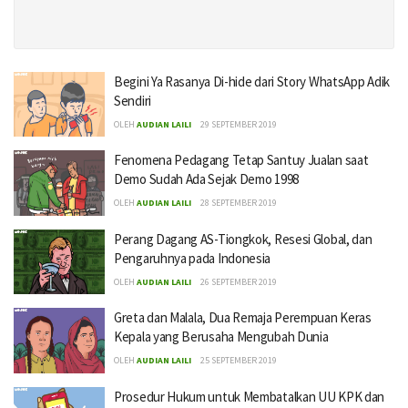
Begini Ya Rasanya Di-hide dari Story WhatsApp Adik
Sendiri
OLEH
AUDIAN LAILI
29 SEPTEMBER 2019
Fenomena Pedagang Tetap Santuy Jualan saat
Demo Sudah Ada Sejak Demo 1998
OLEH
AUDIAN LAILI
28 SEPTEMBER 2019
Perang Dagang AS-Tiongkok, Resesi Global, dan
Pengaruhnya pada Indonesia
OLEH
AUDIAN LAILI
26 SEPTEMBER 2019
Greta dan Malala, Dua Remaja Perempuan Keras
Kepala yang Berusaha Mengubah Dunia
OLEH
AUDIAN LAILI
25 SEPTEMBER 2019
Prosedur Hukum untuk Membatalkan UU KPK dan