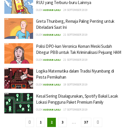
RUU yang Terburu-buru Lainnya
OLEH
AUDIAN LAILI
24 SEPTEMBER 2019
Greta Thunberg, Remaja Paling Penting untuk
Diteladani Saat Ini
OLEH
AUDIAN LAILI
21 SEPTEMBER 2019
Polisi DPO-kan Veronica Koman Meski Sudah
Ditegur PBB untuk Tak Kriminalisasi Pejuang HAM
OLEH
AUDIAN LAILI
21 SEPTEMBER 2019
Logika Matematika dalam Tradisi Nyumbang di
Pesta Pernikahan
OLEH
AUDIAN LAILI
19 SEPTEMBER 2019
Kesal Sering Disalagunakan, Spotify Bakal Lacak
Lokasi Pengguna Paket Premium Family
OLEH
AUDIAN LAILI
17 SEPTEMBER 2019
1
2
3
…
37