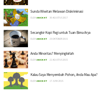
Sunda Wiwitan Melawan Diskriminasi
OLEH
ANICK HT
30 AGUSTUS 2017
Secangkir Kopi Pagi untuk Tuan Bima Arya
OLEH
ANICK HT
25 OKTOBER 2015
Anda Minoritas? Menyingkirlah
OLEH
ANICK HT
21 AGUSTUS 2015
Kalau Saya Menyembah Pohon, Anda Mau Apa?
OLEH
ANICK HT
17 JUNI 2015