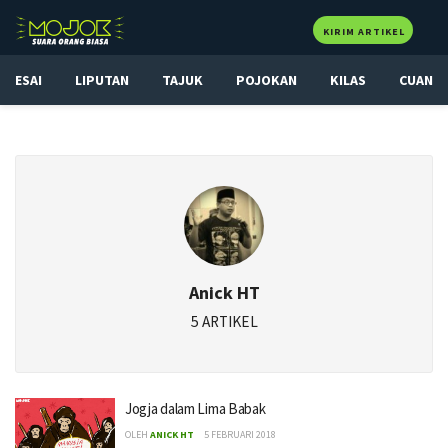
KIRIM ARTIKEL
ESAI
LIPUTAN
TAJUK
POJOKAN
KILAS
CUAN
Anick HT
5 ARTIKEL
Jogja dalam Lima Babak
OLEH
ANICK HT
5 FEBRUARI 2018