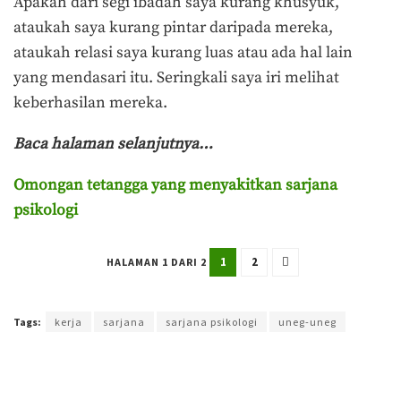
Apakah dari segi ibadah saya kurang khusyuk,
ataukah saya kurang pintar daripada mereka,
ataukah relasi saya kurang luas atau ada hal lain
yang mendasari itu. Seringkali saya iri melihat
keberhasilan mereka.
Baca halaman selanjutnya…
Omongan tetangga yang menyakitkan sarjana
psikologi
1
2
HALAMAN 1 DARI 2
Terakhir diperbarui pada 15 September 2023 oleh
Agung Purwandono
Tags:
kerja
sarjana
sarjana psikologi
uneg-uneg