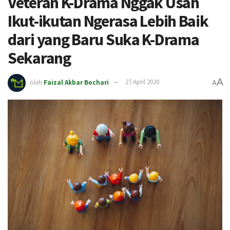
Veteran K-Drama Nggak Usah
Ikut-ikutan Ngerasa Lebih Baik
dari yang Baru Suka K-Drama
Sekarang
A
oleh
Faizal Akbar Bochari
27 April 2020
A