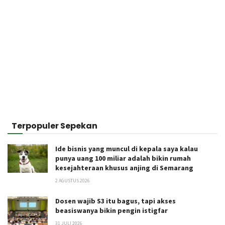
Terpopuler Sepekan
Ide bisnis yang muncul di kepala saya kalau
punya uang 100 miliar adalah bikin rumah
kesejahteraan khusus anjing di Semarang
2 AGUSTUS 2026
Dosen wajib S3 itu bagus, tapi akses
beasiswanya bikin pengin istigfar
31 JULI 2026