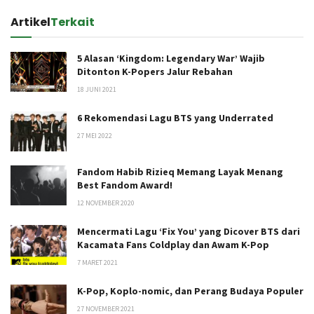
Artikel
Terkait
5 Alasan ‘Kingdom: Legendary War’ Wajib
Ditonton K-Popers Jalur Rebahan
18 JUNI 2021
6 Rekomendasi Lagu BTS yang Underrated
27 MEI 2022
Fandom Habib Rizieq Memang Layak Menang
Best Fandom Award!
12 NOVEMBER 2020
Mencermati Lagu ‘Fix You’ yang Dicover BTS dari
Kacamata Fans Coldplay dan Awam K-Pop
7 MARET 2021
K-Pop, Koplo-nomic, dan Perang Budaya Populer
27 NOVEMBER 2021