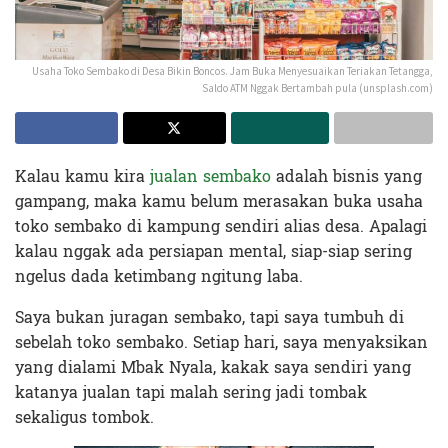
Usaha Toko Sembako di Desa Bikin Boncos. Jam Buka Menyesuaikan Teriakan Tetangga,
Saldo ATM Nggak Bertambah pula (unsplash.com)
Kalau kamu kira
jualan sembako
adalah bisnis yang
gampang, maka kamu belum merasakan buka usaha
toko sembako di kampung sendiri alias desa. Apalagi
kalau nggak ada persiapan mental, siap-siap sering
ngelus dada ketimbang ngitung laba.
Saya bukan juragan sembako, tapi saya tumbuh di
sebelah toko sembako. Setiap hari, saya menyaksikan
yang dialami Mbak Nyala, kakak saya sendiri yang
katanya jualan tapi malah sering jadi tombak
sekaligus tombok.