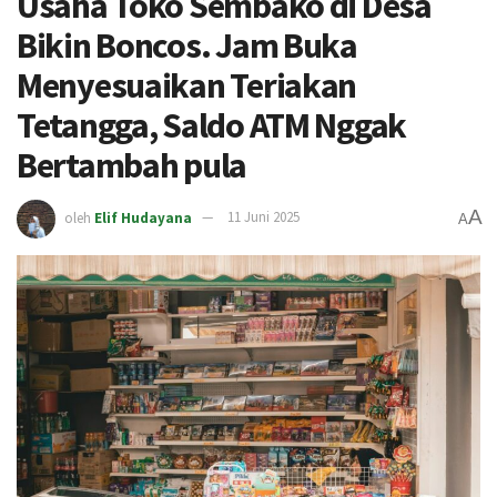
Usaha Toko Sembako di Desa
Bikin Boncos. Jam Buka
Menyesuaikan Teriakan
Tetangga, Saldo ATM Nggak
Bertambah pula
A
oleh
Elif Hudayana
11 Juni 2025
A