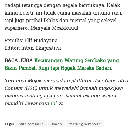
hadapi tetangga dengan segala bentuknya. Kelak
kamu ngerti, ini tidak cuma masalah untung rugi,
tapi juga perihal ikhlas dan mental yang selevel
superhero. Menyala Mbakkuuu!
Penulis: Elif Hudayana
Editor: Intan Ekapratiwi
BACA JUGA
Kecurangan Warung Sembako yang
Bikin Pembeli Rugi tapi Nggak Mereka Sadari
.
Terminal Mojok merupakan platform User Generated
Content (UGC) untuk mewadahi jamaah mojokiyah
menulis tentang apa pun. Submit esaimu secara
mandiri lewat cara
ini
ya.
Terakhir diperbarui pada 11 Juni 2025 oleh
Intan Ekapratiwi
Tags:
toko sembako
usaha
warung sembako