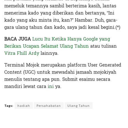
memeluk temannya sambil berterima kasih, lantas
menerima kado yang diberikan dan bertanya, “Ini
kado yang aku minta itu, kan?” Hambar. Duh, gara-
gara ulang tahun dan kado, saya jadi kesal begini.(*)
BACA JUGA
Lucu Itu Ketika Hanya Google yang
Berikan Ucapan Selamat Ulang Tahun
atau tulisan
Vitra Fhill Ardy
lainnya.
Terminal Mojok merupakan platform User Generated
Content (UGC) untuk mewadahi jamaah mojokiyah
menulis tentang apa pun. Submit esaimu secara
mandiri lewat cara
ini
ya.
Terakhir diperbarui pada 17 September 2019 oleh
Nia Lavinia
Tags:
hadiah
Persahabatan
Ulang Tahun