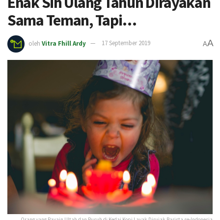
Enak Sih Ulang Tahun Dirayakan
Sama Teman, Tapi…
A
oleh
Vitra Fhill Ardy
17 September 2019
A
Orang yang Rayain Ultah dan Rusuh di Kedai Kopi Layak Dirujak Barista se-Indonesia