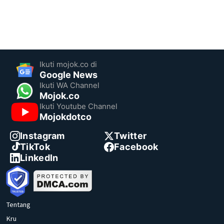
Ikuti mojok.co di
Google News
Ikuti WA Channel
Mojok.co
Ikuti Youtube Channel
Mojokdotco
Instagram
Twitter
TikTok
Facebook
LinkedIn
Tentang
Kru