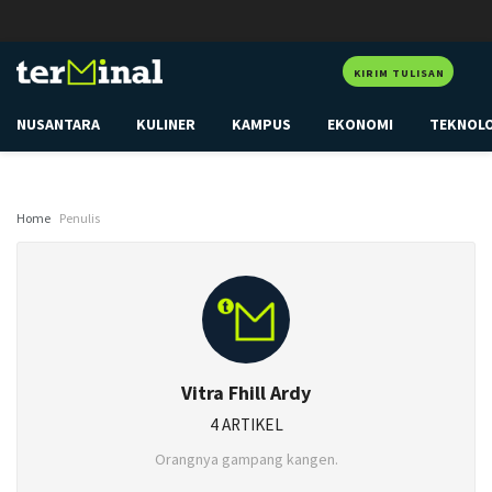
KIRIM TULISAN
NUSANTARA
KULINER
KAMPUS
EKONOMI
TEKNOL
Home
Penulis
Vitra Fhill Ardy
4 ARTIKEL
Orangnya gampang kangen.