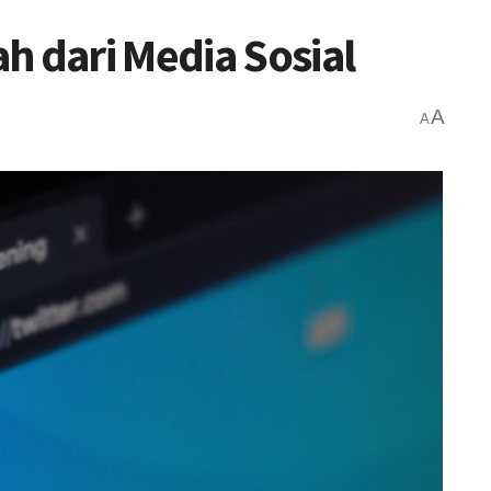
h dari Media Sosial
A
A