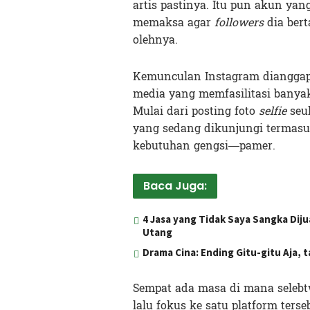
artis pastinya. Itu pun akun yan
memaksa agar
followers
dia ber
olehnya.
Kemunculan Instagram dianggap
media yang memfasilitasi banya
Mulai dari posting foto
selfie
seuk
yang sedang dikunjungi termasu
kebutuhan gengsi—pamer.
Baca Juga:
4 Jasa yang Tidak Saya Sangka Diju
Utang
Drama Cina: Ending Gitu-gitu Aja,
Sempat ada masa di mana selebt
lalu fokus ke satu platform terse