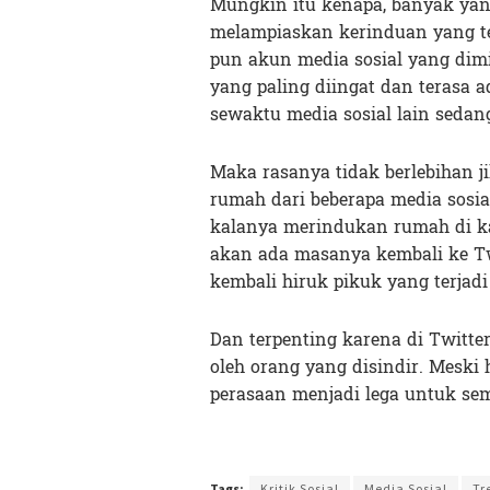
Mungkin itu kenapa, banyak ya
melampiaskan kerinduan yang t
pun akun media sosial yang dimi
yang paling diingat dan terasa 
sewaktu media sosial lain seda
Maka rasanya tidak berlebihan 
rumah dari beberapa media sosia
kalanya merindukan rumah di k
akan ada masanya kembali ke T
kembali hiruk pikuk yang terjad
Dan terpenting karena di Twitte
oleh orang yang disindir. Meski 
perasaan menjadi lega untuk se
Terakhir diperbarui pada 14 Januari 2022 oleh
Ibil S
Tags:
Kritik Sosial
Media Sosial
Tr