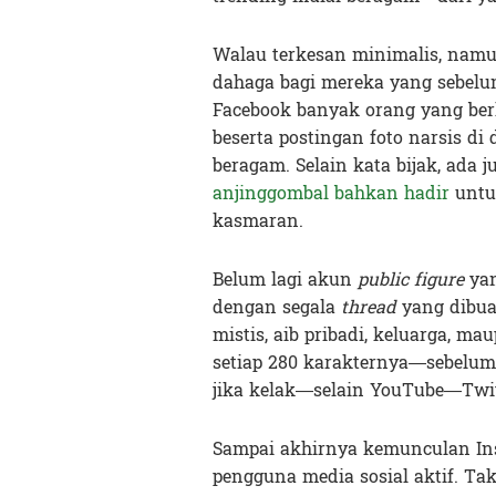
Walau terkesan minimalis, namun
dahaga bagi mereka yang sebelum
Facebook banyak orang yang ber
beserta postingan foto narsis di
beragam. Selain kata bijak, ada 
anjinggombal bahkan hadir
untu
kasmaran.
Belum lagi akun
public figure
yan
dengan segala
thread
yang dibuat
mistis, aib pribadi, keluarga, m
setiap 280 karakternya—sebelum
jika kelak—selain YouTube—Twitt
Sampai akhirnya kemunculan In
pengguna media sosial aktif. Ta