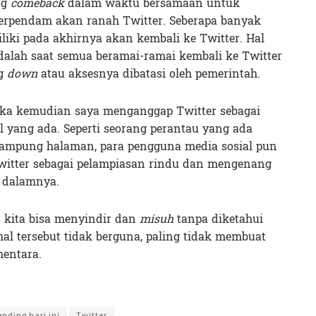
ng
comeback
dalam waktu bersamaan untuk
erpendam akan ranah Twitter. Seberapa banyak
liki pada akhirnya akan kembali ke Twitter. Hal
adalah saat semua beramai-ramai kembali ke Twitter
ng
down
atau aksesnya dibatasi oleh pemerintah.
jika kemudian saya menganggap Twitter sebagai
l yang ada. Seperti seorang perantau yang ada
ampung halaman, para pengguna media sosial pun
witter sebagai pelampiasan rindu dan mengenang
i dalamnya.
r kita bisa menyindir dan
misuh
tanpa diketahui
hal tersebut tidak berguna, paling tidak membuat
mentara.
 Widodo
ending hari ini
Twitter