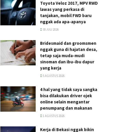
Toyota Veloz 2017, MPV RWD
lawas yang perkasa di
tanjakan, mobil FWD baru
nggak ada apa-apanya
30 JULI 2026
Bridesmaid dan groomsmen
nggak guna di hajatan desa,
tetap saja muda-mudi
sinoman dan ibu-ibu dapur
yang kerja
5 AGUSTUS 2026
4 hal yang tidak saya sangka
bisa dilakukan driver ojek
online selain mengantar
penumpang dan makanan
1 AGUSTUS 2026
Kerja di Bekasi nggak bikin