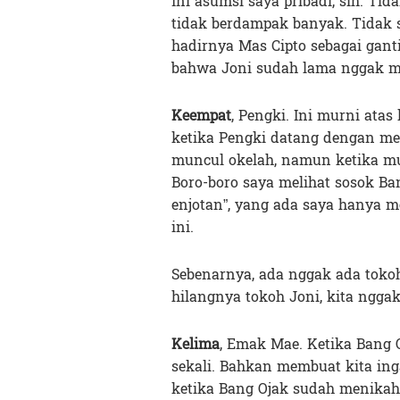
Ini asumsi saya pribadi, sih. Ti
tidak berdampak banyak. Tidak
hadirnya Mas Cipto sebagai ganti
bahwa Joni sudah lama nggak m
Keempat
, Pengki. Ini murni at
ketika Pengki datang dengan me
muncul okelah, namun ketika m
Boro-boro saya melihat sosok B
enjotan”, yang ada saya hanya me
ini.
Sebenarnya, ada nggak ada toko
hilangnya tokoh Joni, kita ngg
Kelima
, Emak Mae. Ketika Bang O
sekali. Bahkan membuat kita ing
ketika Bang Ojak sudah menikah 