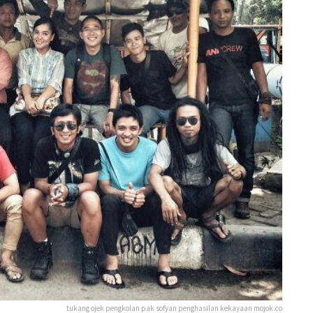
tukang ojek pengkolan pak sofyan penghasilan kekayaan mojok.co