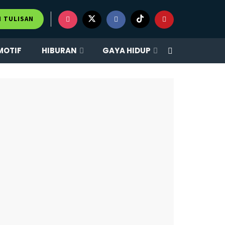
×
M TULISAN
MOTIF
HIBURAN
GAYA HIDUP