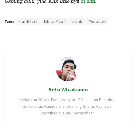
Gabung dulu, yuk. Klik link-nya
di sini.
Terakhir diperbarui pada 18 Mei 2020 oleh
Audian Laili
Tags:
klarifikasi
Minta Maaf
prank
Youtuber
Seto Wicaksono
Kelahiran 20 Juli. Fans Liverpool FC. Lulusan Psikologi
Universitas Gunadarma. Seorang Suami, Ayah, dan
Recruiter di suatu perusahaan.