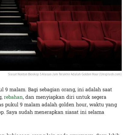
Siasat Nonton Bioskop 5 Alasan Jam Terakhir Adalah Golden Hour (Unsplash.com)
 9 malam. Bagi sebagian orang, ini adalah saat
g,
rebahan
, dan menyiapkan diri untuk segera
epas pukul 9 malam adalah golden hour, waktu yang
op. Saya sudah menerapkan siasat ini selama