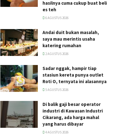
hasilnya cuma cukup buat beli
es teh
6 AGUSTUS 2026
Andai duit bukan masalah,
saya mau merintis usaha
katering rumahan
2 AGUSTUS 2026
Sadar nggak, hampir tiap
stasiun kereta punya outlet
Roti O, ternyata ini alasannya
5 AGUSTUS 2026
Di balik gaji besar operator
industri di Kawasan Industri
Cikarang, ada harga mahal
yang harus dibayar
4 AGUSTUS 2026