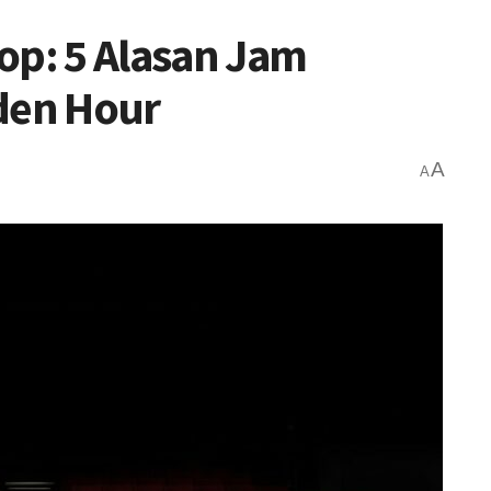
op: 5 Alasan Jam
den Hour
A
A