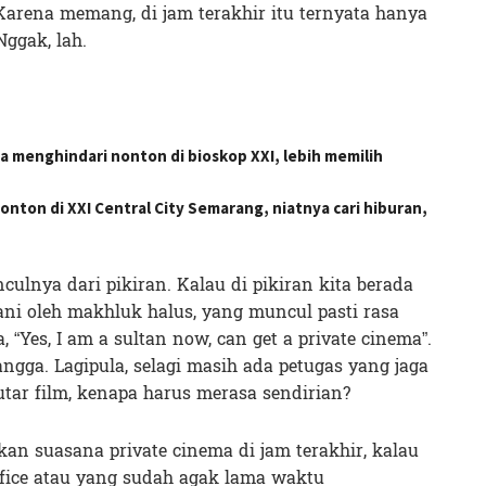
 Karena memang, di jam terakhir itu ternyata hanya
Nggak, lah.
a menghindari nonton di bioskop XXI, lebih memilih
on di XXI Central City Semarang, niatnya cari hiburan,
culnya dari pikiran. Kalau di pikiran kita berada
ani oleh makhluk halus, yang muncul pasti rasa
, “Yes, I am a sultan now, can get a private cinema”.
ngga. Lagipula, selagi masih ada petugas yang jaga
utar film, kenapa harus merasa sendirian?
akan suasana private cinema di jam terakhir, kalau
office atau yang sudah agak lama waktu