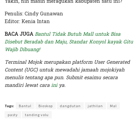
Yakin, nih masih meragukan kabupaten satu ini?
Penulis: Cindy Gunawan
Editor: Kenia Intan
BACA JUGA
Bantul Tidak Butuh Mall untuk Bisa
Disebut Beradab dan Maju, Standar Konyol kayak Gitu
Wajib Dibuang!
Terminal Mojok merupakan platform User Generated
Content (UGC) untuk mewadahi jamaah mojokiyah
menulis tentang apa pun. Submit esaimu secara
mandiri lewat cara
ini
ya.
Terakhir diperbarui pada 23 April 2026 oleh
Kenia Intan
Tags:
Bantul
Bioskop
dangdutan
jathilan
Mal
pasty
tanding volu