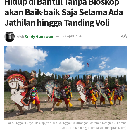
Hidup di Bantul Tanpa Bioskop
akan Baik-baik Saja Selama Ada
Jathilan hingga Tanding Voli
A
oleh
Cindy Gunawan
23 April 2026
A
Bantul Nggak Punya Bioskop, tapi Warlok Nggak Kekurangan Tontonan Menghibur karena
Ada Jathilan hingga Lomba Voli (unsplash.com)