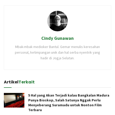
Cindy Gunawan
Mbak-mbak medioker Bantul. Gemar menulis keresahan
personal, ketimpangan unik dan hal serba nyentrik yang
hadir di Jogja Selatan.
Artikel
Terkait
5 Hal yang Akan Terjadi kalau Bangkalan Madura
Punya Bioskop, Salah Satunya Nggak Perlu
Menyeberang Suramadu untuk Nonton Film
Terbaru