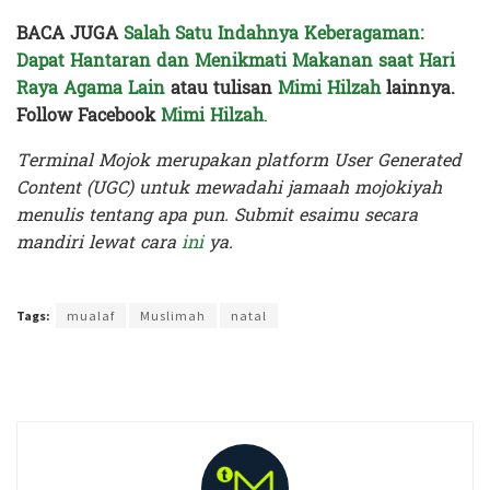
BACA JUGA
Salah Satu Indahnya Keberagaman:
Dapat Hantaran dan Menikmati Makanan saat Hari
Raya Agama Lain
atau tulisan
Mimi Hilzah
lainnya.
Follow Facebook
Mimi Hilzah
.
Terminal Mojok merupakan platform User Generated
Content (UGC) untuk mewadahi jamaah mojokiyah
menulis tentang apa pun. Submit esaimu secara
mandiri lewat cara
ini
ya.
Terakhir diperbarui pada 24 Desember 2019 oleh
Nia Lavinia
Tags:
mualaf
Muslimah
natal