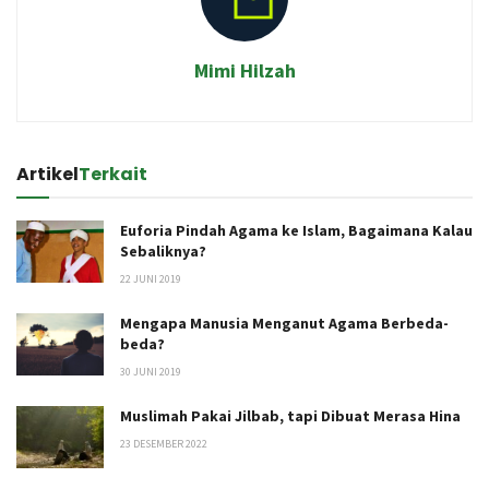
Mimi Hilzah
Artikel
Terkait
Euforia Pindah Agama ke Islam, Bagaimana Kalau
Sebaliknya?
22 JUNI 2019
Mengapa Manusia Menganut Agama Berbeda-
beda?
30 JUNI 2019
Muslimah Pakai Jilbab, tapi Dibuat Merasa Hina
23 DESEMBER 2022