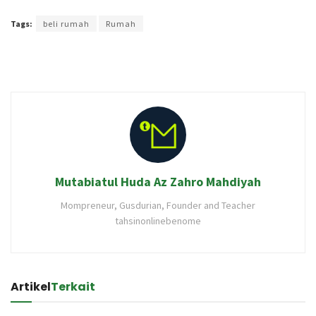
Terakhir diperbarui pada 10 Desember 2020 oleh
Intan Ekapratiwi
Tags:
beli rumah
Rumah
Mutabiatul Huda Az Zahro Mahdiyah
Mompreneur, Gusdurian, Founder and Teacher
tahsinonlinebenome
Artikel
Terkait