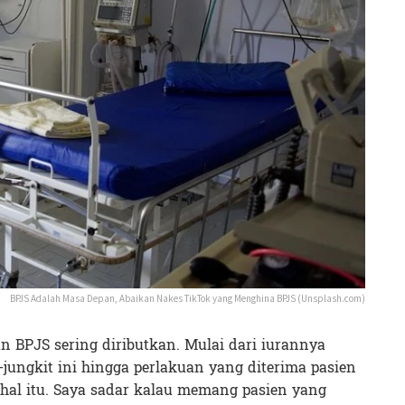
BPJS Adalah Masa Depan, Abaikan Nakes TikTok yang Menghina BPJS (Unsplash.com)
n BPJS sering diributkan. Mulai dari iurannya
jungkit ini hingga perlakuan yang diterima pasien
 hal itu. Saya sadar kalau memang pasien yang