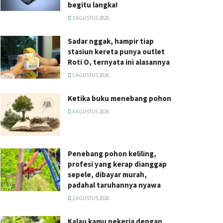
begitu langka!
3 AGUSTUS 2026
Sadar nggak, hampir tiap
stasiun kereta punya outlet
Roti O, ternyata ini alasannya
5 AGUSTUS 2026
Ketika buku menebang pohon
4 AGUSTUS 2026
Penebang pohon keliling,
profesi yang kerap dianggap
sepele, dibayar murah,
padahal taruhannya nyawa
2 AGUSTUS 2026
Kalau kamu pekerja dengan