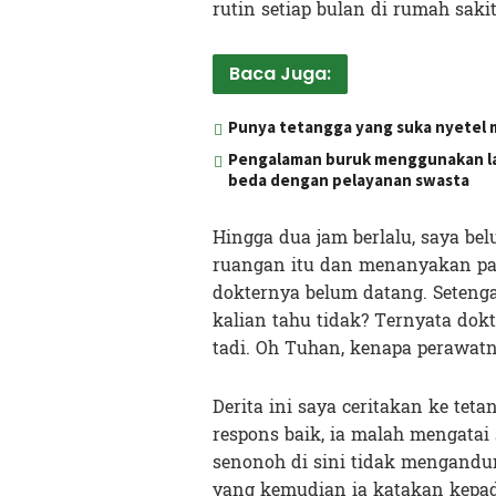
rutin setiap bulan di rumah sak
Baca Juga:
Punya tetangga yang suka nyetel mu
Pengalaman buruk menggunakan laya
beda dengan pelayanan swasta
Hingga dua jam berlalu, saya be
ruangan itu dan menanyakan pa
dokternya belum datang. Setenga
kalian tahu tidak? Ternyata dokt
tadi. Oh Tuhan, kenapa perawatn
Derita ini saya ceritakan ke te
respons baik, ia malah mengata
senonoh di sini tidak mengandun
yang kemudian ia katakan kepa