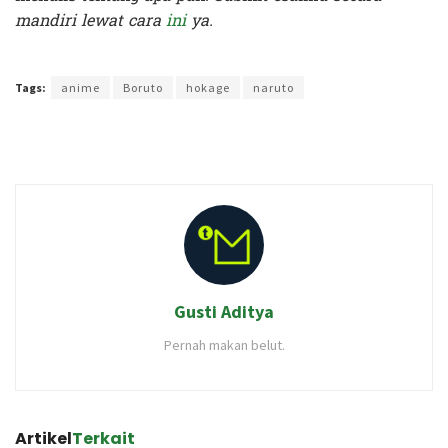
mandiri lewat cara
ini
ya.
Terakhir diperbarui pada 6 Maret 2020 oleh
Audian Laili
Tags:
anime
Boruto
hokage
naruto
Gusti Aditya
Pernah makan belut.
Artikel
Terkait