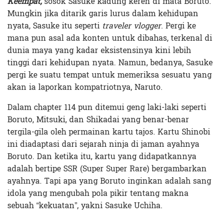
Keempat,
sosok Sasuke kadung keren di mata Boruto.
Mungkin jika ditarik garis lurus dalam kehidupan
nyata, Sasuke itu seperti
traveler vlogger
. Pergi ke
mana pun asal ada konten untuk dibahas, terkenal di
dunia maya yang kadar eksistensinya kini lebih
tinggi dari kehidupan nyata. Namun, bedanya, Sasuke
pergi ke suatu tempat untuk memeriksa sesuatu yang
akan ia laporkan kompatriotnya, Naruto.
Dalam chapter 114 pun ditemui geng laki-laki seperti
Boruto, Mitsuki, dan Shikadai yang benar-benar
tergila-gila oleh permainan kartu tajos. Kartu Shinobi
ini diadaptasi dari sejarah ninja di jaman ayahnya
Boruto. Dan ketika itu, kartu yang didapatkannya
adalah bertipe SSR (Super Super Rare) bergambarkan
ayahnya. Tapi apa yang Boruto inginkan adalah sang
idola yang mengubah pola pikir tentang makna
sebuah “kekuatan”, yakni Sasuke Uchiha.