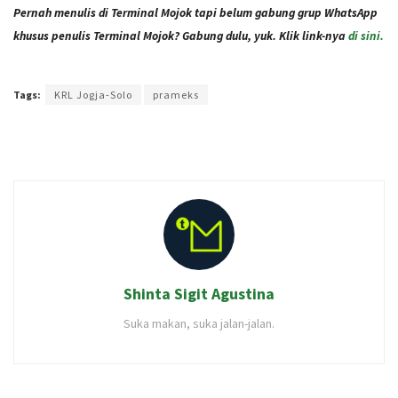
Pernah menulis di Terminal Mojok tapi belum gabung grup WhatsApp
khusus penulis Terminal Mojok? Gabung dulu, yuk. Klik link-nya
di sini.
Terakhir diperbarui pada 26 Februari 2021 oleh
Audian Laili
Tags:
KRL Jogja-Solo
prameks
Shinta Sigit Agustina
Suka makan, suka jalan-jalan.