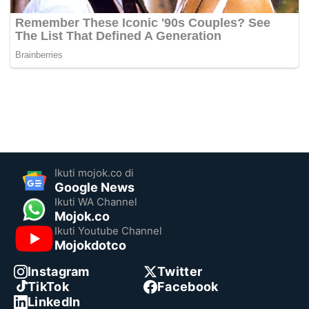
Ikuti mojok.co di
Google News
Ikuti WA Channel
Mojok.co
Ikuti Youtube Channel
Mojokdotco
Instagram
Twitter
TikTok
Facebook
LinkedIn