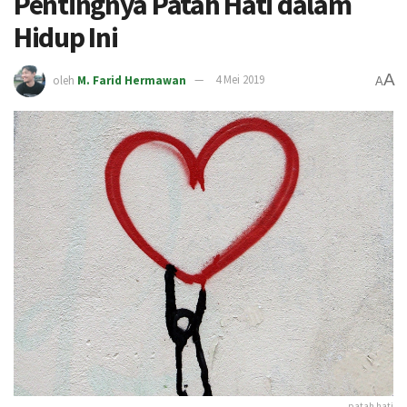
Pentingnya Patah Hati dalam
Hidup Ini
A
oleh
M. Farid Hermawan
4 Mei 2019
A
patah hati