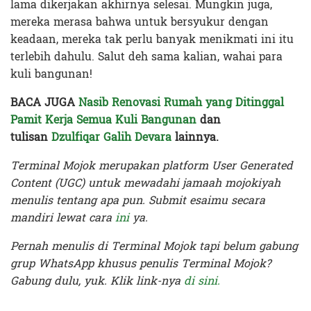
lama dikerjakan akhirnya selesai. Mungkin juga,
mereka merasa bahwa untuk bersyukur dengan
keadaan, mereka tak perlu banyak menikmati ini itu
terlebih dahulu. Salut deh sama kalian, wahai para
kuli bangunan!
BACA JUGA
Nasib Renovasi Rumah yang Ditinggal
Pamit Kerja Semua Kuli Bangunan
dan
tulisan
Dzulfiqar Galih Devara
lainnya.
Terminal Mojok merupakan platform User Generated
Content (UGC) untuk mewadahi jamaah mojokiyah
menulis tentang apa pun. Submit esaimu secara
mandiri lewat cara
ini
ya.
Pernah menulis di Terminal Mojok tapi belum gabung
grup WhatsApp khusus penulis Terminal Mojok?
Gabung dulu, yuk. Klik link-nya
di sini.
Terakhir diperbarui pada 12 September 2020 oleh
Prima Sulistya