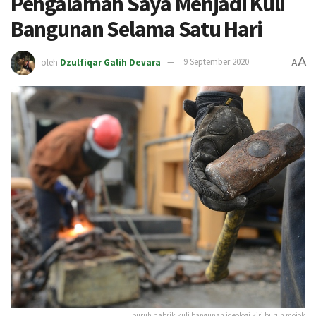
Pengalaman Saya Menjadi Kuli
Bangunan Selama Satu Hari
A
oleh
Dzulfiqar Galih Devara
9 September 2020
A
buruh pabrik kuli bangunan ideologi kiri buruh mojok