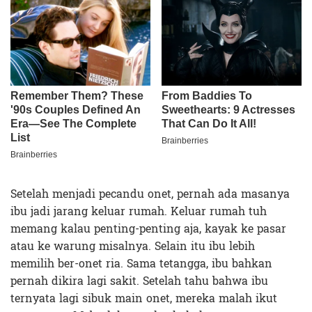
Setelah menjadi pecandu onet, pernah ada masanya
ibu jadi jarang keluar rumah. Keluar rumah tuh
memang kalau penting-penting aja, kayak ke pasar
atau ke warung misalnya. Selain itu ibu lebih
memilih ber-onet ria. Sama tetangga, ibu bahkan
pernah dikira lagi sakit. Setelah tahu bahwa ibu
ternyata lagi sibuk main onet, mereka malah ikut