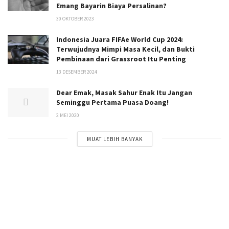
Emang Bayarin Biaya Persalinan?
30 OKTOBER 2023
Indonesia Juara FIFAe World Cup 2024:
Terwujudnya Mimpi Masa Kecil, dan Bukti
Pembinaan dari Grassroot Itu Penting
13 DESEMBER 2024
Dear Emak, Masak Sahur Enak Itu Jangan
Seminggu Pertama Puasa Doang!
2 MEI 2020
MUAT LEBIH BANYAK