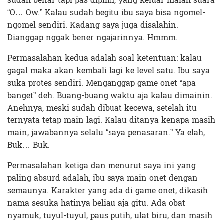
sudah benar tapi pas dipilih, yang keluar malah suara
“O… Ow.” Kalau sudah begitu ibu saya bisa ngomel-
ngomel sendiri. Kadang saya juga disalahin.
Dianggap nggak bener ngajarinnya. Hmmm.
Permasalahan kedua adalah soal ketentuan: kalau
gagal maka akan kembali lagi ke level satu. Ibu saya
suka protes sendiri. Menganggap game onet “apa
banget” deh. Buang-buang waktu aja kalau dimainin.
Anehnya, meski sudah dibuat kecewa, setelah itu
ternyata tetap main lagi. Kalau ditanya kenapa masih
main, jawabannya selalu “saya penasaran.” Ya elah,
Buk… Buk.
Permasalahan ketiga dan menurut saya ini yang
paling absurd adalah, ibu saya main onet dengan
semaunya. Karakter yang ada di game onet, dikasih
nama sesuka hatinya beliau aja gitu. Ada obat
nyamuk, tuyul-tuyul, paus putih, ulat biru, dan masih