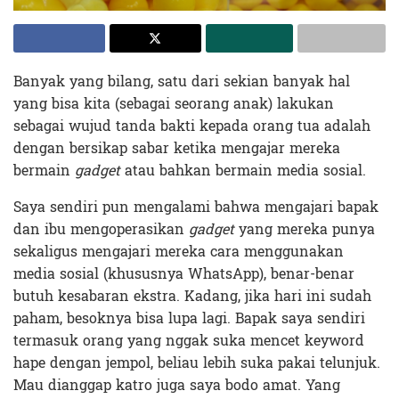
Banyak yang bilang, satu dari sekian banyak hal
yang bisa kita (sebagai seorang anak) lakukan
sebagai wujud tanda bakti kepada orang tua adalah
dengan bersikap sabar ketika mengajar mereka
bermain
gadget
atau bahkan bermain media sosial.
Saya sendiri pun mengalami bahwa mengajari bapak
dan ibu mengoperasikan
gadget
yang mereka punya
sekaligus mengajari mereka cara menggunakan
media sosial (khususnya WhatsApp), benar-benar
butuh kesabaran ekstra. Kadang, jika hari ini sudah
paham, besoknya bisa lupa lagi. Bapak saya sendiri
termasuk orang yang nggak suka mencet keyword
hape dengan jempol, beliau lebih suka pakai telunjuk.
Mau dianggap katro juga saya bodo amat. Yang