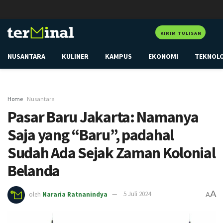
KIRIM TULISAN
NUSANTARA
KULINER
KAMPUS
EKONOMI
TEKNOL
Home
Nusantara
Pasar Baru Jakarta: Namanya
Saja yang “Baru”, padahal
Sudah Ada Sejak Zaman Kolonial
Belanda
A
oleh
Nararia Ratnanindya
5 Juli 2024
A