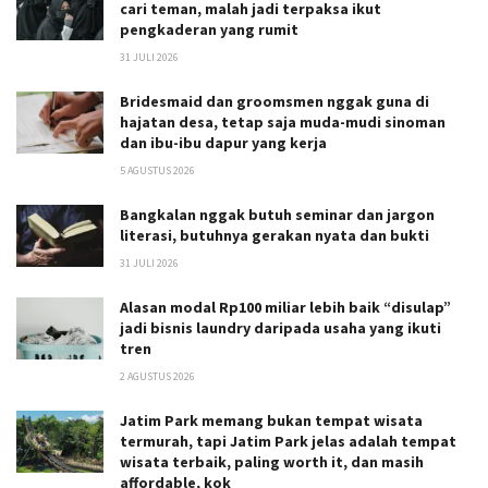
cari teman, malah jadi terpaksa ikut
pengkaderan yang rumit
31 JULI 2026
Bridesmaid dan groomsmen nggak guna di
hajatan desa, tetap saja muda-mudi sinoman
dan ibu-ibu dapur yang kerja
5 AGUSTUS 2026
Bangkalan nggak butuh seminar dan jargon
literasi, butuhnya gerakan nyata dan bukti
31 JULI 2026
Alasan modal Rp100 miliar lebih baik “disulap”
jadi bisnis laundry daripada usaha yang ikuti
tren
2 AGUSTUS 2026
Jatim Park memang bukan tempat wisata
termurah, tapi Jatim Park jelas adalah tempat
wisata terbaik, paling worth it, dan masih
affordable, kok