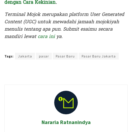
dengan Cara Kekinian
.
Terminal Mojok merupakan platform User Generated
Content (UGC) untuk mewadahi jamaah mojokiyah
menulis tentang apa pun. Submit esaimu secara
mandiri lewat
cara ini
ya.
Terakhir diperbarui pada 5 Juli 2024 oleh
Intan Ekapratiwi
Tags:
Jakarta
pasar
Pasar Baru
Pasar Baru Jakarta
Nararia Ratnanindya