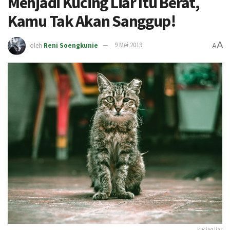
Menjadi Kucing Liar Itu Berat,
Kamu Tak Akan Sanggup!
A
oleh
Reni Soengkunie
9 Mei 2019
A
kucing liar