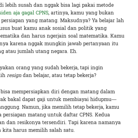
di lebih susah dan nggak bisa lagi pakai metode
siden aja gagal CPNS
, artinya, kamu yang bukan
 persiapan yang matang. Maksudnya? Ya belajar lah
husus buat kamu anak sosial dan politik yang
tematika dan harus ngerjain soal matematika. Kamu
snya karena nggak mungkin jawab pertanyaan itu
 atau jumlah utang negara. Eh.
yakan orang yang sudah bekerja, tapi ingin
lih
resign
dan belajar, atau tetap bekerja?
 bisa mempersiapkan diri dengan matang dalam
gak bakal dapat gaji untuk membiayai hidupmu—
anggung. Namun, jika memilih tetap bekerja, kamu
nya persiapan matang untuk daftar CPNS. Kedua
gan dan resikonya tersendiri. Tapi karena namanya
kita harus memilih salah satu.