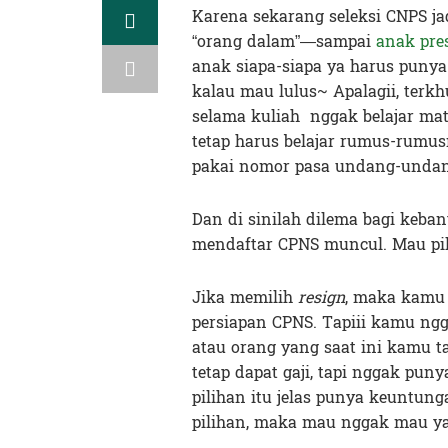
Karena sekarang seleksi CNPS ja
“orang dalam”—sampai
anak pre
anak siapa-siapa ya harus punya
kalau mau lulus~ Apalagii, terk
selama kuliah nggak belajar ma
tetap harus belajar rumus-rumu
pakai nomor pasa undang-undang
Dan di sinilah dilema bagi keban
mendaftar CPNS muncul. Mau pi
Jika memilih
resign
, maka kamu
persiapan CPNS. Tapiii kamu ng
atau orang yang saat ini kamu t
tetap dapat gaji, tapi nggak pu
pilihan itu jelas punya keuntun
pilihan, maka mau nggak mau ya 