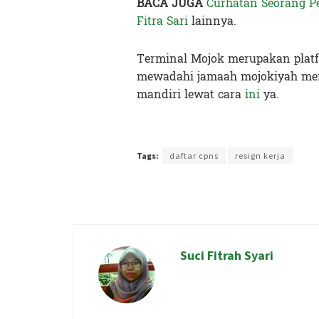
BACA JUGA
Curhatan Seorang Pe
Fitra Sari
lainnya.
Terminal Mojok merupakan platf
mewadahi jamaah mojokiyah menu
mandiri lewat cara
ini
ya.
Terakhir diperbarui pada 10 September 2019 oleh
Nia
Tags:
daftar cpns
resign kerja
Suci Fitrah Syari