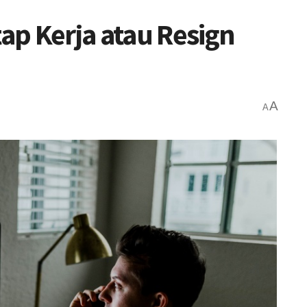
p Kerja atau Resign
A
A