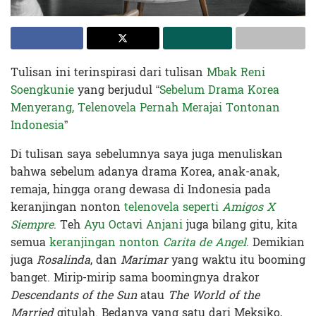
Tulisan ini terinspirasi dari tulisan
Mbak Reni
Soengkunie
yang berjudul “
Sebelum Drama Korea
Menyerang, Telenovela Pernah Merajai Tontonan
Indonesia
”
Di tulisan saya sebelumnya saya juga menuliskan
bahwa sebelum adanya drama Korea, anak-anak,
remaja, hingga orang dewasa di Indonesia pada
keranjingan nonton
telenovela seperti
Amigos X
Siempre
. Teh
Ayu Octavi Anjani
juga bilang gitu, kita
semua
keranjingan nonton
Carita de Angel
. Demikian
juga
Rosalinda
, dan
Marimar
yang waktu itu booming
banget. Mirip-mirip sama boomingnya drakor
Descendants of the Sun
atau
The World of the
Married
gitulah. Bedanya yang satu dari Meksiko,