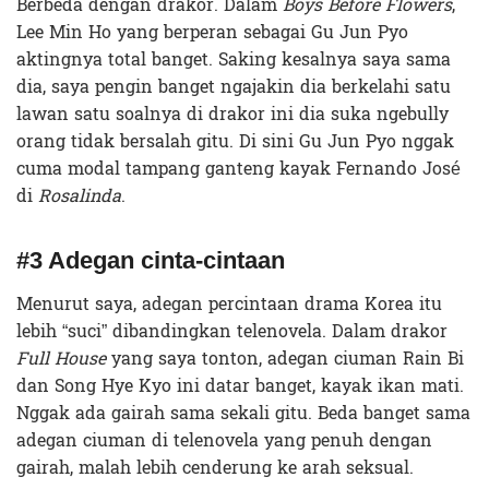
Berbeda dengan drakor. Dalam
Boys Before Flowers
,
Lee Min Ho yang berperan sebagai Gu Jun Pyo
aktingnya total banget. Saking kesalnya saya sama
dia, saya pengin banget ngajakin dia berkelahi satu
lawan satu soalnya di drakor ini dia suka ngebully
orang tidak bersalah gitu. Di sini Gu Jun Pyo nggak
cuma modal tampang ganteng kayak Fernando José
di
Rosalinda
.
#3 Adegan cinta-cintaan
Menurut saya, adegan percintaan drama Korea itu
lebih “suci” dibandingkan telenovela. Dalam drakor
Full House
yang saya tonton, adegan ciuman Rain Bi
dan Song Hye Kyo ini datar banget, kayak ikan mati.
Nggak ada gairah sama sekali gitu. Beda banget sama
adegan ciuman di telenovela yang penuh dengan
gairah, malah lebih cenderung ke arah seksual.