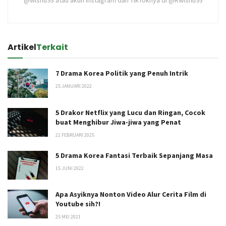
@wisnu93 atau akun Instagram dan TikToknya di @Rwisnu93
Artikel
Terkait
7 Drama Korea Politik yang Penuh Intrik
25 JANUARI 2022
5 Drakor Netflix yang Lucu dan Ringan, Cocok
buat Menghibur Jiwa-jiwa yang Penat
21 FEBRUARI 2025
5 Drama Korea Fantasi Terbaik Sepanjang Masa
15 JUNI 2022
Apa Asyiknya Nonton Video Alur Cerita Film di
Youtube sih?!
25 MEI 2021