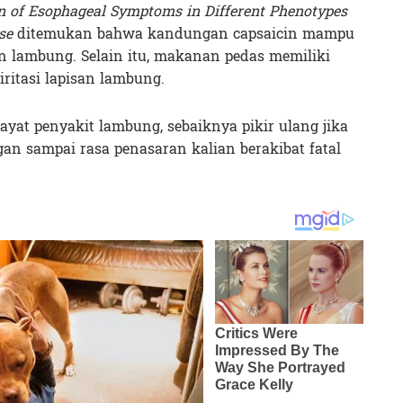
n of Esophageal Symptoms in Different Phenotypes
se
ditemukan bahwa kandungan capsaicin mampu
n lambung. Selain itu, makanan pedas memiliki
ritasi lapisan lambung.
ayat penyakit lambung, sebaiknya pikir ulang jika
n sampai rasa penasaran kalian berakibat fatal