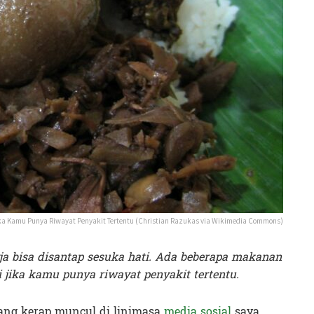
ka Kamu Punya Riwayat Penyakit Tertentu (Christian Razukas via Wikimedia Commons)
 bisa disantap sesuka hati. Ada beberapa makanan
i jika kamu punya riwayat penyakit tertentu.
yang kerap muncul di linimasa
media sosial
saya.