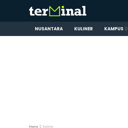
NUSANTARA
KULINER
KAMPUS
Home
Kuliner