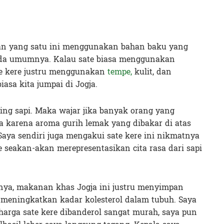
n yang satu ini menggunakan bahan baku yang
pada umumnya. Kalau sate biasa menggunakan
te kere justru menggunakan
tempe,
kulit, dan
iasa kita jumpai di Jogja.
ging sapi. Maka wajar jika banyak orang yang
ja karena aroma gurih lemak yang dibakar di atas
ya sendiri juga mengakui sate kere ini nikmatnya
e seakan-akan merepresentasikan cita rasa dari sapi
nnya, makanan khas Jogja ini justru menyimpan
 meningkatkan kadar kolesterol dalam tubuh. Saya
harga sate kere dibanderol sangat murah, saya pun