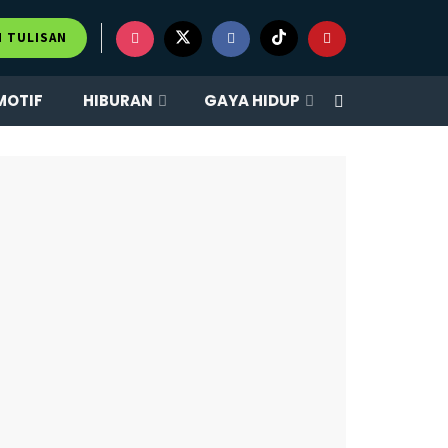
×
M TULISAN
MOTIF
HIBURAN
GAYA HIDUP