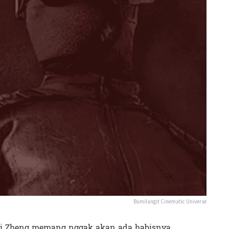
Bumilangit Cinematic Universe
i Zheng memang nggak akan ada habisnya.