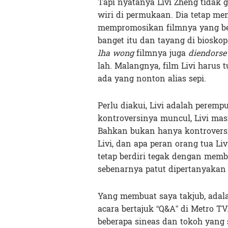
Tapi nyatanya Livi Zheng tidak 
wiri di permukaan. Dia tetap me
mempromosikan filmnya yang berj
banget itu dan tayang di biosko
lha wong
filmnya juga
diendorse
lah. Malangnya, film Livi harus t
ada yang nonton alias sepi.
Perlu diakui, Livi adalah perem
kontroversinya muncul, Livi ma
Bahkan bukan hanya kontroversi 
Livi, dan apa peran orang tua Li
tetap berdiri tegak dengan mem
sebenarnya patut dipertanyakan 
Yang membuat saya takjub, adalah
acara bertajuk “Q&A” di Metro TV
beberapa sineas dan tokoh yang