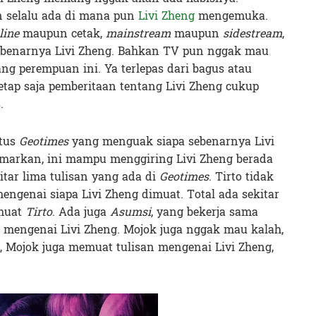
n selalu ada di mana pun
Livi Zheng
mengemuka.
line
maupun cetak,
mainstream
maupun
sidestream
,
ebenarnya Livi Zheng. Bahkan TV pun nggak mau
g perempuan ini. Ya terlepas dari bagus atau
etap saja pemberitaan tentang Livi Zheng cukup
.
itus
Geotimes
yang menguak siapa sebenarnya Livi
amarkan, ini mampu menggiring Livi Zheng berada
kitar lima tulisan yang ada di
Geotimes
. Tirto tidak
mengenai siapa Livi Zheng dimuat. Total ada sekitar
imuat
Tirto
. Ada juga
Asumsi
, yang bekerja sama
mengenai Livi Zheng. Mojok juga nggak mau kalah,
f, Mojok juga memuat tulisan mengenai Livi Zheng,