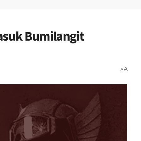
asuk Bumilangit
A
A