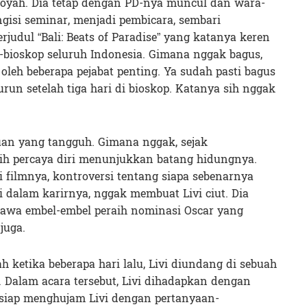
goyah. Dia tetap dengan PD-nya muncul dan wara-
ngisi seminar, menjadi pembicara, sembari
udul “Bali: Beats of Paradise” yang katanya keren
p-bioskop seluruh Indonesia. Gimana nggak bagus,
oleh beberapa pejabat penting. Ya sudah pasti bagus
urun setelah tiga hari di bioskop. Katanya sih nggak
puan yang tangguh. Gimana nggak, sejak
sih percaya diri menunjukkan batang hidungnya.
filmnya, kontroversi tentang siapa sebenarnya
vi dalam karirnya, nggak membuat Livi ciut. Dia
bawa embel-embel peraih nominasi Oscar yang
juga.
 ketika beberapa hari lalu, Livi diundang di sebuah
. Dalam acara tersebut, Livi dihadapkan dengan
 siap menghujam Livi dengan pertanyaan-