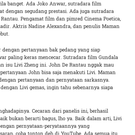
la banget. Ada Joko Anwar, sutradara film
bat dengan segudang prestasi. Ada juga sutradara
 Rantau. Pengamat film dan pimred Cinema Poetica,
hadir. Aktris Nadine Alexandra, dan penulis Maman
but.
car dengan pertanyaan bak pedang yang siap
ar paling keras mencecar. Sutradara film Gundala
 isu Livi Zheng ini. John De Rantau nggak mau
 pertanyaan John bisa saja menakuti Livi. Maman
dengan pertanyaan dan pernyataan sarkasnya.
dengan Livi gemas, ingin tahu sebenarnya siapa
hadapinya. Cecaran dari panelis ini, berhasil
ik bukan berarti bagus, lho ya. Baik dalam arti, Livi
dengan pernyataan-peryataannya yang
saran, coba tonton deh di YouTube. Ada semua itu.