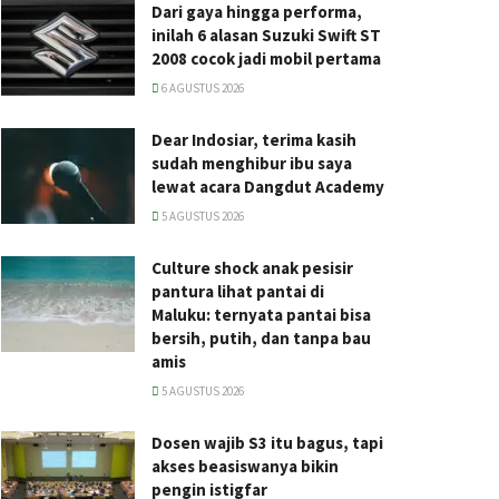
Dari gaya hingga performa,
inilah 6 alasan Suzuki Swift ST
2008 cocok jadi mobil pertama
6 AGUSTUS 2026
Dear Indosiar, terima kasih
sudah menghibur ibu saya
lewat acara Dangdut Academy
5 AGUSTUS 2026
Culture shock anak pesisir
pantura lihat pantai di
Maluku: ternyata pantai bisa
bersih, putih, dan tanpa bau
amis
5 AGUSTUS 2026
Dosen wajib S3 itu bagus, tapi
akses beasiswanya bikin
pengin istigfar