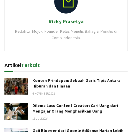
Rizky Prasetya
Redaktur Mojok. Founder Kelas Menulis Bahagia. Penulis di
Como Indonesia.
Artikel
Terkait
Konten Prindapan: Sebuah Garis Tipis Antara
Hiburan dan Hinaan
4 NOVEMBER 2022
Dilema Lucu Content Creator: Cari Uang dari
Mengajar Orang Menghasilkan Uang
16 JULI 2024
Gaji Blogger dari Google AdSense Harian Lebih