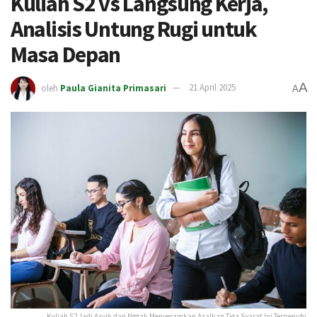
Kuliah S2 vs Langsung Kerja,
Analisis Untung Rugi untuk
Masa Depan
A
oleh
Paula Gianita Primasari
21 April 2025
A
Kuliah S2 Jadi Asyik dan Nggak Menyeramkan Asalkan Tiga Syarat Ini Terpenuhi