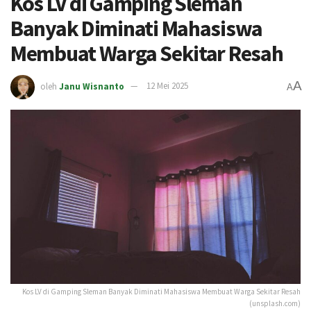
Kos LV di Gamping Sleman
Banyak Diminati Mahasiswa
Membuat Warga Sekitar Resah
A
oleh
Janu Wisnanto
12 Mei 2025
A
Kos LV di Gamping Sleman Banyak Diminati Mahasiswa Membuat Warga Sekitar Resah
(unsplash.com)