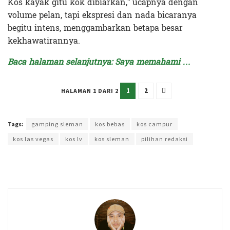
Kos kayak gitu kok dibiarkan,” ucapnya dengan
volume pelan, tapi ekspresi dan nada bicaranya
begitu intens, menggambarkan betapa besar
kekhawatirannya.
Baca halaman selanjutnya: Saya memahami …
1
2
HALAMAN 1 DARI 2
Terakhir diperbarui pada 12 Mei 2025 oleh
Kenia Intan
Tags:
gamping sleman
kos bebas
kos campur
kos las vegas
kos lv
kos sleman
pilihan redaksi