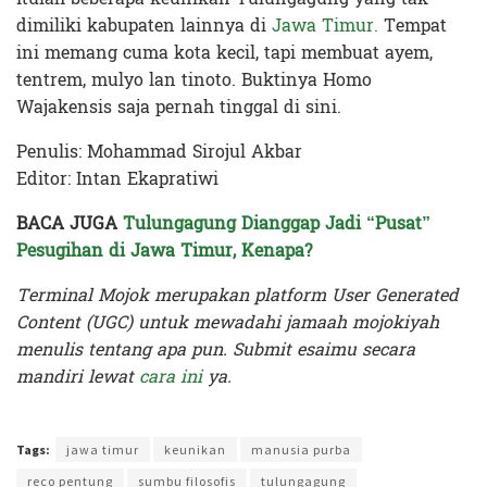
dimiliki kabupaten lainnya di
Jawa Timur.
Tempat
ini memang cuma kota kecil, tapi membuat ayem,
tentrem, mulyo lan tinoto.
Buktinya Homo
Wajakensis saja pernah tinggal di sini.
Penulis: Mohammad Sirojul Akbar
Editor: Intan Ekapratiwi
BACA JUGA
Tulungagung Dianggap Jadi “Pusat”
Pesugihan di Jawa Timur, Kenapa?
Terminal Mojok merupakan platform User Generated
Content (UGC) untuk mewadahi jamaah mojokiyah
menulis tentang apa pun. Submit esaimu secara
mandiri lewat
cara ini
ya.
Terakhir diperbarui pada 1 Maret 2024 oleh
Intan Ekapratiwi
Tags:
jawa timur
keunikan
manusia purba
reco pentung
sumbu filosofis
tulungagung