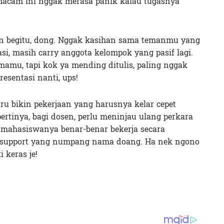
emacam ini nggak merasa panik kalau tugasnya
kan begitu, dong. Nggak kasihan sama temanmu yang
asi, masih carry anggota kelompok yang pasif lagi.
amamu, tapi kok ya mending ditulis, paling nggak
resentasi nanti, ups!
tru bikin pekerjaan yang harusnya kelar cepet
pertinya, bagi dosen, perlu meninjau ulang perkara
 mahasiswanya benar-benar bekerja secara
s support yang numpang nama doang. Ha nek ngono
 keras je!