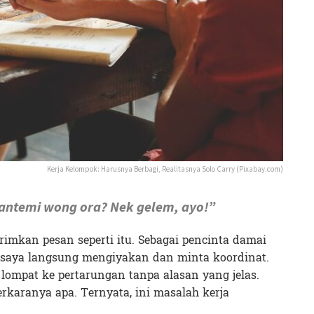
Kerja Kelompok: Harusnya Berbagi, Realitasnya Solo Carry (Pixabay.com)
antemi wong ora? Nek gelem, ayo!”
rimkan pesan seperti itu. Sebagai pencinta damai
ja saya langsung mengiyakan dan minta koordinat.
 lompat ke pertarungan tanpa alasan yang jelas.
rkaranya apa. Ternyata, ini masalah kerja