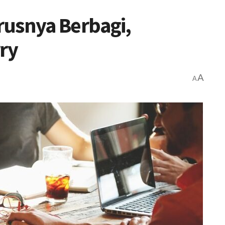
rusnya Berbagi,
rry
A
A