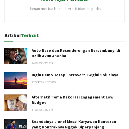
Idaman mertua bukan berarti idaman gadis.
Artikel
Terkait
Auto Base dan Kecenderungan Bersembunyi di
Balik Akun Anonim
24 OKTOBER 2019
Ingin Demo Tetapi Introvert, Begini Solusinya
27 SEPTEMBER 2019
Alternatif Tema Dekorasi Engagement Low
Budget
17 OKTOBER 2019
Seandainya Lionel Messi Karyawan Kantoran
yang Kontraknya Nggak Diperpanjang