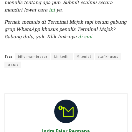
menulis tentang apa pun. Submit esaimu secara
mandiri lewat cara
ini
ya.
Pernah menulis di Terminal Mojok tapi belum gabung
grup WhatsApp khusus penulis Terminal Mojok?
Gabung dulu, yuk. Klik link-nya
di sini.
Terakhir diperbarui pada 18 April 2020 oleh
Prima Sulistya
Tags:
billy mambrasar
LinkedIn
Milenial
staf khusus
stafus
Indra Fajar Permana