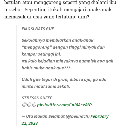
betulan atau menggoreng seperti yang dialami ibu
tersebut. Sepenting itukah mengajari anak-anak
memasak di usia yang terhitung dini?
EMOSI BATS GUE
Sekolahnya membiarkan anak-anak
“menggoreng” dengan tinggi minyak dan
kompor setinggi ini.
Itu kalo kejadian minyaknya numplek apa gak
habis muka anak gue???
Udah gue tegur di grup, dibaca aja, ga ada
minta maaf sama sekali.
STRESSS GUEEE
😡😡😡
pic.twitter.com/CaI8Asv8tP
— Uta Makan Selamat (@belindch)
February
22, 2023