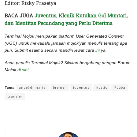
Editor: Rizky Prasetya
BACA JUGA
Juventus, Klenik Kutukan Gol Muntari,
dan Identitas Pecundang yang Perlu Diterima
Terminal Mojok merupakan platform User Generated Content
(UGC) untuk mewadahi jamaah mojokiyah menulis tentang apa
pun. Submit esaimu secara mandiri lewat cara
ini
ya.
Anda penulis Terminal Mojok? Silakan bergabung dengan Forum
Mojok
di sini
.
Terakhir diperbarui pada 10 Agustus 2022 oleh
Rizky Prasetya
Tags:
angel di maria
bremer
juventus
kostic
Pogba
transfer