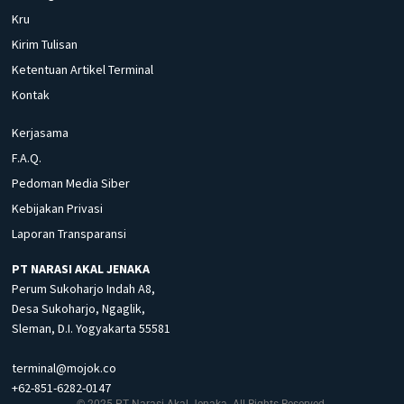
Kru
Kirim Tulisan
Ketentuan Artikel Terminal
Kontak
Kerjasama
F.A.Q.
Pedoman Media Siber
Kebijakan Privasi
Laporan Transparansi
PT NARASI AKAL JENAKA
Perum Sukoharjo Indah A8,
Desa Sukoharjo, Ngaglik,
Sleman, D.I. Yogyakarta 55581
terminal@mojok.co
+62-851-6282-0147
© 2025 PT Narasi Akal Jenaka. All Rights Reserved.