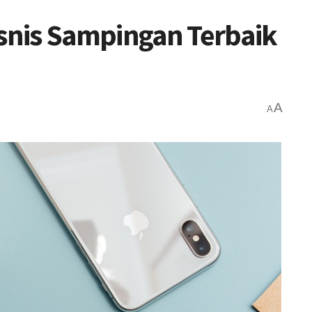
isnis Sampingan Terbaik
A
A