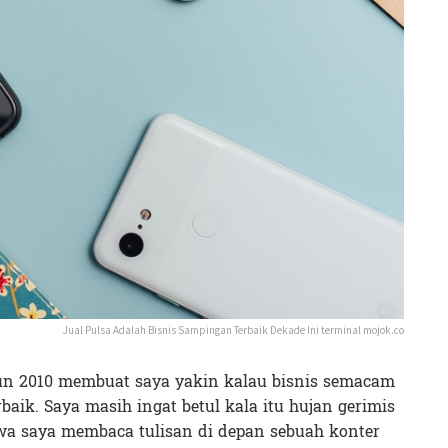
Jual Pulsa Adalah Bisnis Sampingan Terbaik Dekade Ini terminal mojok.co
hun 2010 membuat saya yakin kalau bisnis semacam
baik. Saya masih ingat betul kala itu hujan gerimis
wa saya membaca tulisan di depan sebuah konter