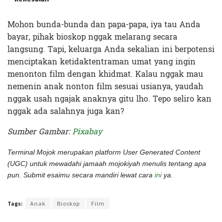
Mohon bunda-bunda dan papa-papa, iya tau Anda
bayar, pihak bioskop nggak melarang secara
langsung. Tapi, keluarga Anda sekalian ini berpotensi
menciptakan ketidaktentraman umat yang ingin
menonton film dengan khidmat. Kalau nggak mau
nemenin anak nonton film sesuai usianya, yaudah
nggak usah ngajak anaknya gitu lho. Tepo seliro kan
nggak ada salahnya juga kan?
Sumber Gambar:
Pixabay
Terminal Mojok merupakan platform User Generated Content
(UGC) untuk mewadahi jamaah mojokiyah menulis tentang apa
pun. Submit esaimu secara mandiri lewat cara
ini
ya.
Terakhir diperbarui pada 19 Desember 2021 oleh
Rizky Prasetya
Tags:
Anak
Bioskop
Film