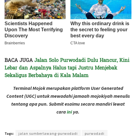
BACA JUGA
Jalan Solo Purwodadi Dulu Hancur, Kini
Lebar dan Aspalnya Halus tapi Justru Menjebak
Sekaligus Berbahaya di Kala Malam
Terminal Mojok merupakan platform User Generated
Content (UGC) untuk mewadahi jamaah mojokiyah menulis
tentang apa pun. Submit esaimu secara mandiri lewat
cara
ini
ya.
Terakhir diperbarui pada 3 September 2024 oleh
Rizky Prasetya
Tags:
jalan sumberlawang-purwodadi
purwodadi