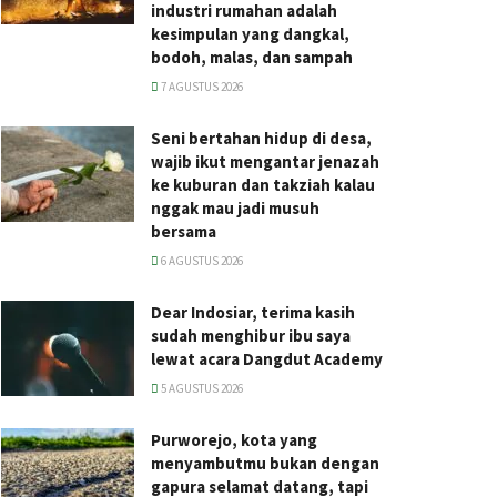
industri rumahan adalah
kesimpulan yang dangkal,
bodoh, malas, dan sampah
7 AGUSTUS 2026
Seni bertahan hidup di desa,
wajib ikut mengantar jenazah
ke kuburan dan takziah kalau
nggak mau jadi musuh
bersama
6 AGUSTUS 2026
Dear Indosiar, terima kasih
sudah menghibur ibu saya
lewat acara Dangdut Academy
5 AGUSTUS 2026
Purworejo, kota yang
menyambutmu bukan dengan
gapura selamat datang, tapi