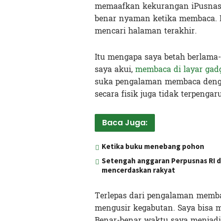
memaafkan kekurangan iPusnas l
benar nyaman ketika membaca.
mencari halaman terakhir.
Itu mengapa saya betah berlama
saya akui,
membaca di layar gad
suka pengalaman membaca deng
secara fisik juga tidak terpengaru
Baca Juga:
Ketika buku menebang pohon
Setengah anggaran Perpusnas RI d
mencerdaskan rakyat
Terlepas dari pengalaman membac
mengusir kegabutan. Saya bisa 
Benar-benar waktu saya menjadi 