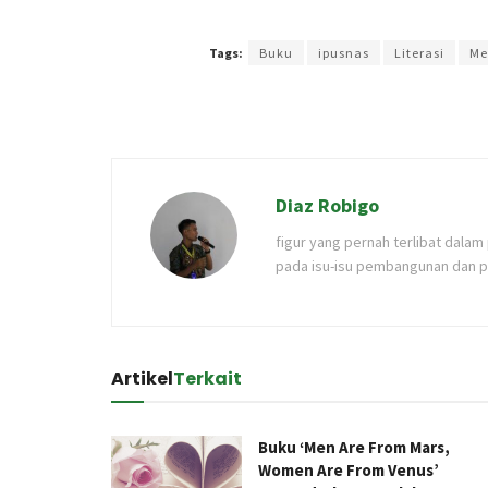
Terakhir diperbarui pada 24 November 2023 oleh
Ken
Tags:
Buku
ipusnas
Literasi
Me
Diaz Robigo
figur yang pernah terlibat dala
pada isu-isu pembangunan dan p
Artikel
Terkait
Buku ‘Men Are From Mars,
Women Are From Venus’