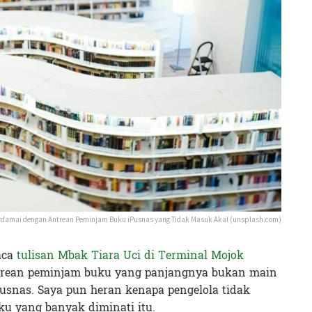
rdamai dengan Antrean Peminjam Buku iPusnas yang Tidak Masuk Akal (unsplash.com)
aca
tulisan Mbak Tiara Uci di Terminal Mojok
antrean peminjam buku yang panjangnya bukan main
usnas. Saya pun heran kenapa pengelola tidak
u yang banyak diminati itu.