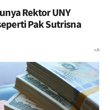
Punya Rektor UNY
eperti Pak Sutrisna
A
A