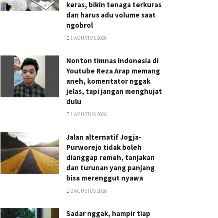
keras, bikin tenaga terkuras
dan harus adu volume saat
ngobrol
1 AGUSTUS 2026
Nonton timnas Indonesia di
Youtube Reza Arap memang
aneh, komentator nggak
jelas, tapi jangan menghujat
dulu
1 AGUSTUS 2026
Jalan alternatif Jogja-
Purworejo tidak boleh
dianggap remeh, tanjakan
dan turunan yang panjang
bisa merenggut nyawa
2 AGUSTUS 2026
Sadar nggak, hampir tiap