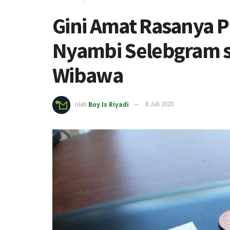
Gini Amat Rasanya 
Nyambi Selebgram s
Wibawa
oleh
Boy Is Riyadi
8 Juli 2020