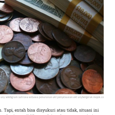
r uny selebgram sutrisna wibawa penurunan ukt penyesuaian ukt unybergerak mojok.co
Tapi, entah bisa disyukuri atau tidak, situasi ini