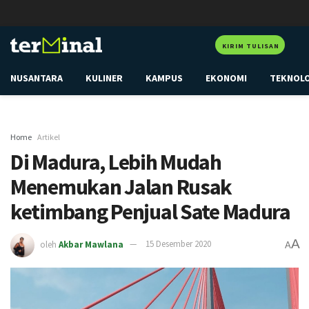
KIRIM TULISAN
NUSANTARA
KULINER
KAMPUS
EKONOMI
TEKNOL
Home
Artikel
Di Madura, Lebih Mudah
Menemukan Jalan Rusak
ketimbang Penjual Sate Madura
A
oleh
Akbar Mawlana
15 Desember 2020
A