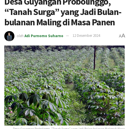
Desa Guyangan Probolinggo,
“Tanah Surga” yang Jadi Bulan-
bulanan Maling di Masa Panen
A
oleh
Adi Purnomo Suharno
12 Desember 2024
A
Desa Guyangan Probolinggo, "Tanah Surga" yang Jadi Bulan-bulanan Maling di Masa