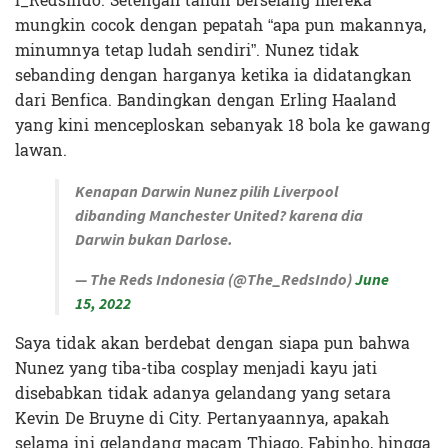
l_RedsIndo
. Setengah tahun berselang mereka
mungkin cocok dengan pepatah “apa pun makannya,
minumnya tetap ludah sendiri”. Nunez tidak
sebanding dengan harganya ketika ia didatangkan
dari Benfica. Bandingkan dengan Erling Haaland
yang kini menceploskan sebanyak 18 bola ke gawang
lawan.
Kenapan Darwin Nunez pilih Liverpool
dibanding Manchester United? karena dia
Darwin bukan Darlose.
— The Reds Indonesia (@The_RedsIndo)
June
15, 2022
Saya tidak akan berdebat dengan siapa pun bahwa
Nunez yang tiba-tiba cosplay menjadi kayu jati
disebabkan tidak adanya gelandang yang setara
Kevin De Bruyne di City. Pertanyaannya, apakah
selama ini gelandang macam Thiago, Fabinho, hingga