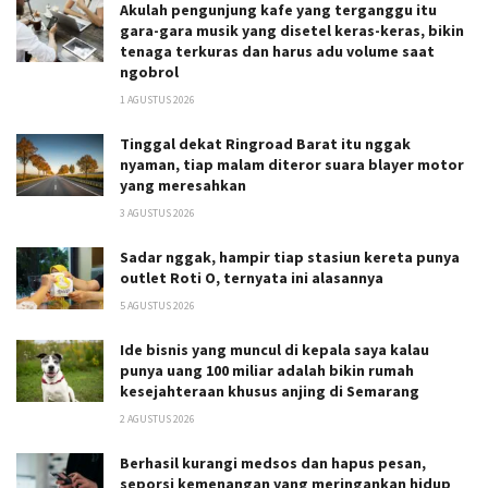
Akulah pengunjung kafe yang terganggu itu
gara-gara musik yang disetel keras-keras, bikin
tenaga terkuras dan harus adu volume saat
ngobrol
1 AGUSTUS 2026
Tinggal dekat Ringroad Barat itu nggak
nyaman, tiap malam diteror suara blayer motor
yang meresahkan
3 AGUSTUS 2026
Sadar nggak, hampir tiap stasiun kereta punya
outlet Roti O, ternyata ini alasannya
5 AGUSTUS 2026
Ide bisnis yang muncul di kepala saya kalau
punya uang 100 miliar adalah bikin rumah
kesejahteraan khusus anjing di Semarang
2 AGUSTUS 2026
Berhasil kurangi medsos dan hapus pesan,
seporsi kemenangan yang meringankan hidup