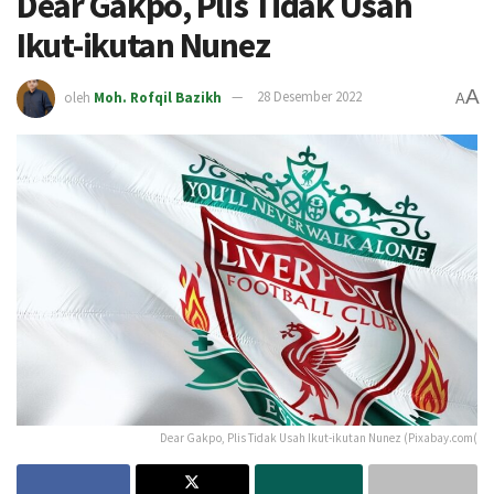
Dear Gakpo, Plis Tidak Usah
Ikut-ikutan Nunez
A
oleh
Moh. Rofqil Bazikh
28 Desember 2022
A
Dear Gakpo, Plis Tidak Usah Ikut-ikutan Nunez (Pixabay.com(