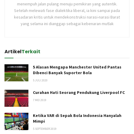
menempuh jalan pulang menuju pemikiran yang autentik.
Setelah melewati fase dialektika liberal, ia kini sampai pada
kesadaran kritis untuk mendekonstruksi narasi-narasi Barat
yang selama ini dianggap sebagai kebenaran mutlak
Artikel
Terkait
5 Alasan Mengapa Manchester United Pantas
Dibenci Banyak Suporter Bola
5 JULI 2020
Curahan Hati Seorang Pendukung Liverpool FC
7 MEI 2019
Ketika VAR di Sepak Bola Indonesia Hanyalah
Mimpi
5 SEPTEMBER 2019