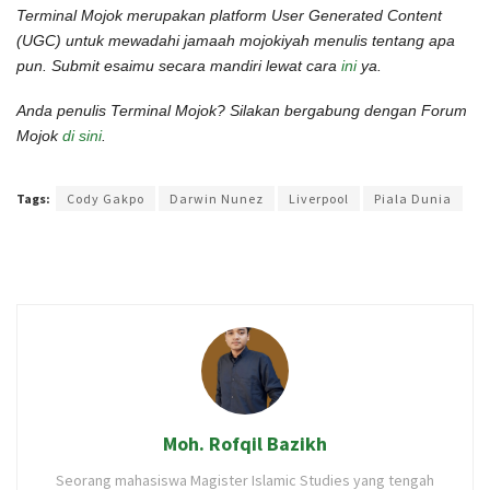
Terminal Mojok merupakan platform User Generated Content
(UGC) untuk mewadahi jamaah mojokiyah menulis tentang apa
pun. Submit esaimu secara mandiri lewat cara
ini
ya.
Anda penulis Terminal Mojok? Silakan bergabung dengan Forum
Mojok
di sini
.
Terakhir diperbarui pada 28 Desember 2022 oleh
Rizky Prasetya
Tags:
Cody Gakpo
Darwin Nunez
Liverpool
Piala Dunia
Moh. Rofqil Bazikh
Seorang mahasiswa Magister Islamic Studies yang tengah