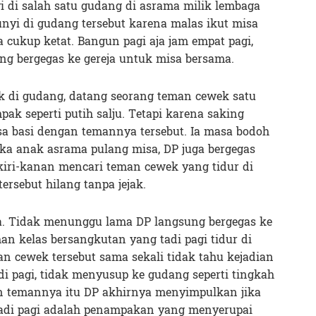
yi di salah satu gudang di asrama milik lembaga
unyi di gudang tersebut karena malas ikut misa
a cukup ketat. Bangun pagi aja jam empat pagi,
g bergegas ke gereja untuk misa bersama.
k di gudang, datang seorang teman cewek satu
k seperti putih salju. Tetapi karena saking
a basi dengan temannya tersebut. Ia masa bodoh
ika anak asrama pulang misa, DP juga bergegas
kiri-kanan mencari teman cewek yang tidur di
ersebut hilang tanpa jejak.
la. Tidak menunggu lama DP langsung bergegas ke
n kelas bersangkutan yang tadi pagi tidur di
an cewek tersebut sama sekali tidak tahu kejadian
tadi pagi, tidak menyusup ke gudang seperti tingkah
an temannya itu DP akhirnya menyimpulkan jika
 tadi pagi adalah penampakan yang menyerupai