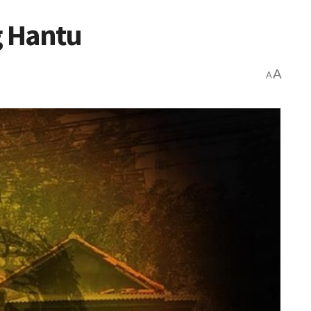
g Hantu
A
A