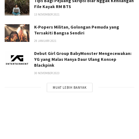
Tips Bagi Pejuang Skripsi biar Nggak Kehilangan
File Kayak RM BTS
13 NOVEMBER 2021
K-Popers Militan, Golongan Pemuda yang
Tersakiti Bangsa Sendiri
29 JANUARI 2021
Debut Girl Group BabyMonster Mengecewakan:
YG yang Malas Hanya Daur Ulang Konsep
Blackpink
30 NOVEMBER 2023
MUAT LEBIH BANYAK